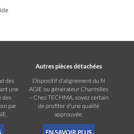
pide
s
Autres pièces détachées
d des
Dispositif d'alignement du fil
ant une
AGIE ou générateur Charmilles
e des
– Chez TECHMA, soyez certain
ion par
de profiter d'une qualité
GIE.
approuvée.
S
EN SAVOIR PLUS