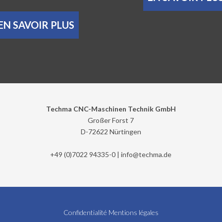
EN SAVOIR PLUS
Techma CNC-Maschinen Technik GmbH
Großer Forst 7
D-72622 Nürtingen
+49 (0)7022 94335-0 |
info@
techma.de
Confidentialité
Mentions légales