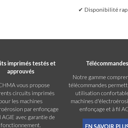
✔ Disponibilité ra
its imprimés testés et
Télécommande
approuvés
Notre gamme compren
CHMA vous propose
télécommandes permett
rents circuits imprimés
utilisation confortabl
pour les machines
machines d'électroéros
troérosion par enfonçage
enfonçage et à fil A
fil AGIE avec garantie de
fonctionnement.
EN SAVOIR PLU