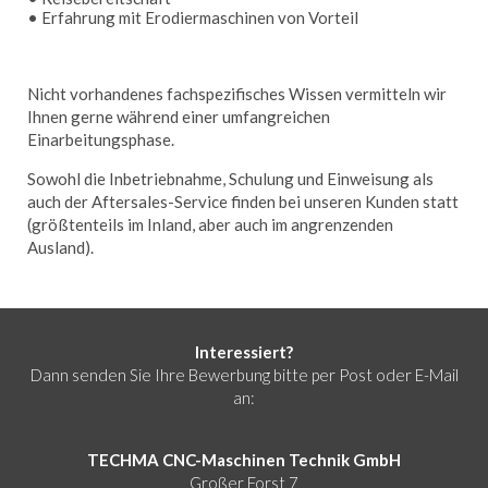
• Erfahrung mit Erodiermaschinen von Vorteil
Nicht vorhandenes fachspezifisches Wissen vermitteln wir
Ihnen gerne während einer umfangreichen
Einarbeitungsphase.
Sowohl die Inbetriebnahme, Schulung und Einweisung als
auch der Aftersales-Service finden bei unseren Kunden statt
(größtenteils im Inland, aber auch im angrenzenden
Ausland).
Interessiert?
Dann senden Sie Ihre Bewerbung bitte per Post oder E-Mail
an:
TECHMA CNC-Maschinen Technik GmbH
Großer Forst 7