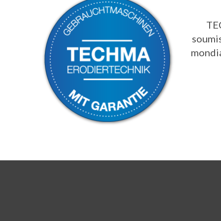
TEC
soumis
mondia