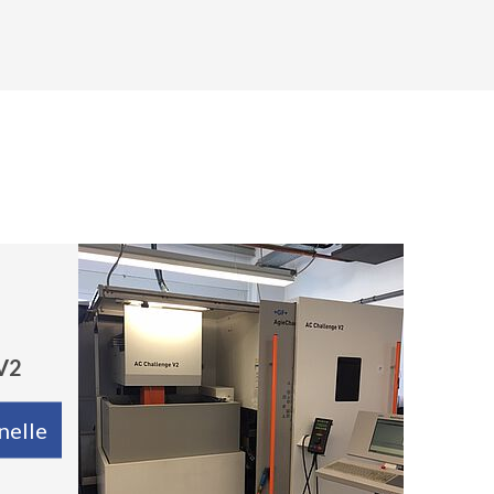
V2
nelle